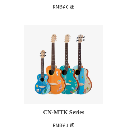
RMB¥
0
起
CN-MTK Series
RMB¥
1
起