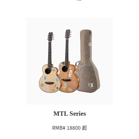
MTL Series
RMB¥
18800
起