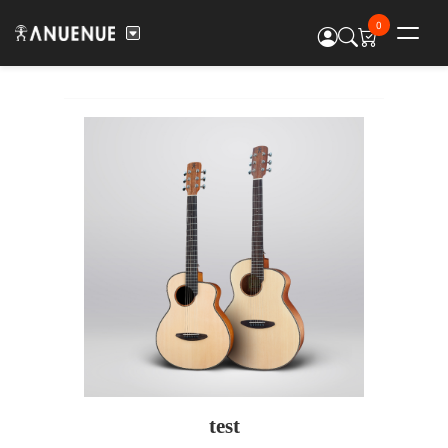
0
test