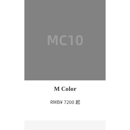
M Color
RMB¥
7200
起