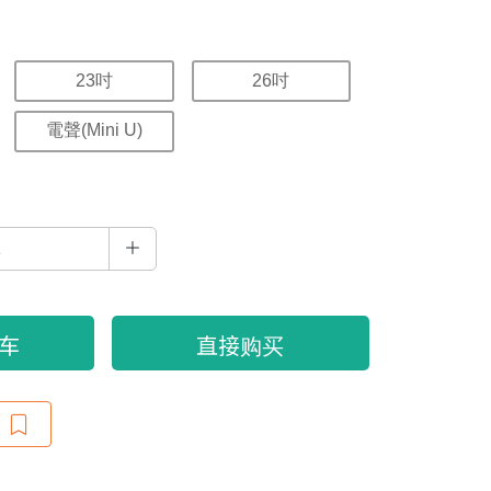
23吋
26吋
電聲(Mini U)
车
直接购买