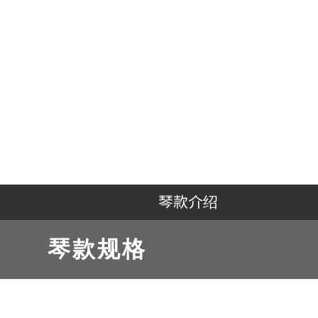
琴款介绍
琴款规格