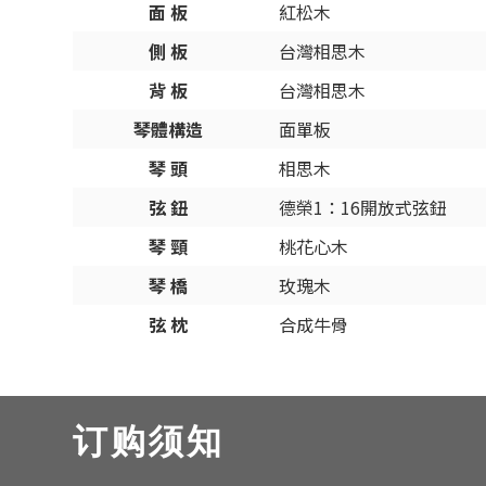
面 板
紅松木
側 板
台灣相思木
背 板
台灣相思木
琴體構造
面單板
琴 頭
相思木
弦 鈕
德榮1：16開放式弦鈕
琴 頸
桃花心木
琴 橋
玫瑰木
弦 枕
合成牛骨
订购须知