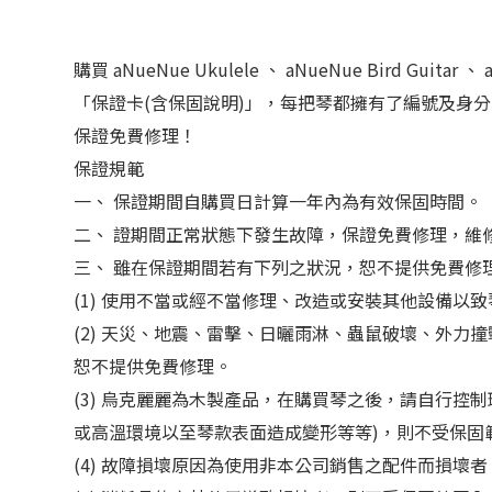
購買 aNueNue Ukulele 、 aNueNue Bird Gui
「保證卡(含保固說明)」，每把琴都擁有了編號及身
保證免費修理！
保證規範
一、 保證期間自購買日計算一年內為有效保固時間。
二、 證期間正常狀態下發生故障，保證免費修理，維
三、 雖在保證期間若有下列之狀況，恕不提供免費修
(1) 使用不當或經不當修理、改造或安裝其他設備
(2) 天災、地震、雷擊、日曬雨淋、蟲鼠破壞、外
恕不提供免費修理。
(3) 烏克麗麗為木製產品，在購買琴之後，請自行控制環
或高溫環境以至琴款表面造成變形等等)，則不受保固
(4) 故障損壞原因為使用非本公司銷售之配件而損壞