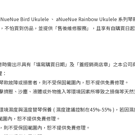
tar 、 aNueNue Bird Ukulele 、 aNueNue Rainbo
分，不怕買到仿品，並提供「售後維修服務」，且享有自購買日
修時需出示具有「填寫購買日期」及「蓋經銷商店章」之本公司
理：
以致琴款故障或損害者，則不受保固範圍內，恕不提供免費修理。
力撞擊擠壓、沙塵、液體或外物進入等環境因素所導致之損傷等天然
境濕度與溫度替琴保養 ( 濕度建議控制在45%-55% )，若因
範圍內，恕不提供免費修理。
者，則不受保固範圍內，恕不提供免費修理。