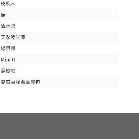
玫瑰木
無
清水弦
天然啞光漆
綠貝殼
Mini U
黑樹脂
夏威夷深海藍琴包