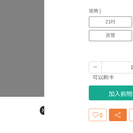
规格 |
21吋
原聲
可以刷卡
加入购物
›
0