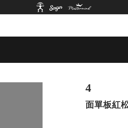
4
面單板紅松