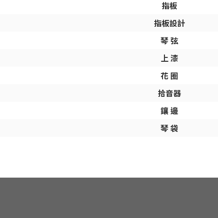
指板
指板設計
琴 弦
上 漆
花 圈
拾音器
鑲 邊
琴 袋