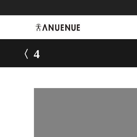
anuenue
4
4
烏克麗麗
-