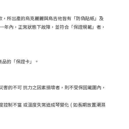
w Ukulele 系列琴款，所出產的烏克麗麗與鳥吉他皆有「防偽貼紙」及
起一年內，正常狀態下故障，並符合「保證規範」者，
商品的「保證卡」。
災害的不可 抗力之因素損壞者，則不受保固範圍內，
濕度控制不當 或溫度失常造成琴變化 ( 如長期放置潮濕