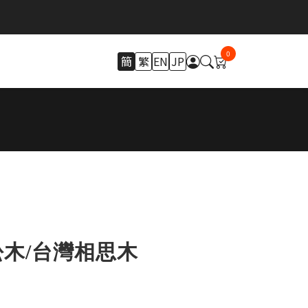
0
簡
繁
EN
JP
木/台灣相思木