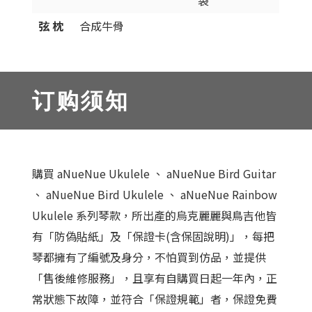
袋
弦 枕
合成牛骨
订购须知
購買 aNueNue Ukulele 、 aNueNue Bird Guitar
、 aNueNue Bird Ukulele 、 aNueNue Rainbow
Ukulele 系列琴款，所出產的烏克麗麗與鳥吉他皆
有「防偽貼紙」及「保證卡(含保固說明)」，每把
琴都擁有了編號及身分，不怕買到仿品，並提供
「售後維修服務」，且享有自購買日起一年內，正
常狀態下故障，並符合「保證規範」者，保證免費