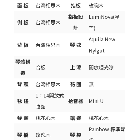
面 板
台灣相思木
指板
玫瑰木
指板設
LumiNova(星
側 板
台灣相思木
計
芒)
Aquila New
背 板
台灣相思木
琴 弦
Nylgut
琴體構
合板
上 漆
開放啞光漆
造
琴 頭
台灣相思木
花 圈
無
1：14開放式
弦 鈕
拾音器
Mini U
弦鈕
琴 頸
桃花心木
鑲 邊
桃花心木
Rainbow 標準琴
琴 橋
玫瑰木
琴 袋