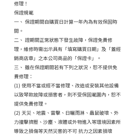
修理！
保證規範
一、 保證期間自購買日計算一年內為有效保固時
間。
二、 證期間正常狀態下發生故障，保證免費修
理，維修時需出示具有「填寫購買日期」及「蓋經
銷商店章」之本公司商品的「保證卡」。
三、 雖在保證期間若有下列之狀況，恕不提供免
費修理：
(1) 使用不當或經不當修理、改造或安裝其他設備
以致琴款故障或損害者，則不受保固範圍內，恕不
提供免費修理。
(2) 天災、地震、雷擊、日曬雨淋、蟲鼠破壞、外
力撞擊擠壓、沙塵、液體或外物進入等環境因素所
導致之損傷等天然災害的不可 抗力之因素損壞