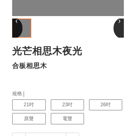
‹
›
光芒相思木夜光
合板相思木
规格 |
21吋
23吋
26吋
原聲
電聲