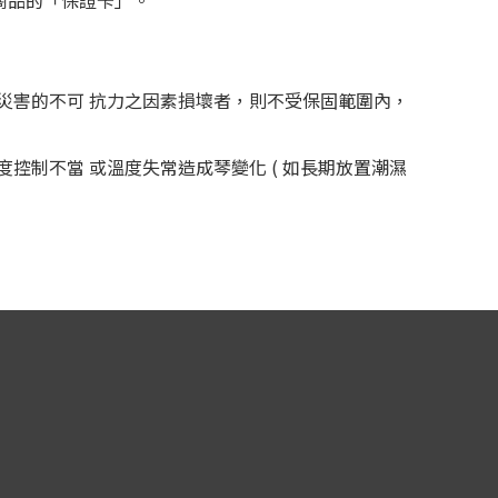
商品的「保證卡」。
災害的不可 抗力之因素損壞者，則不受保固範圍內，
濕度控制不當 或溫度失常造成琴變化 ( 如長期放置潮濕