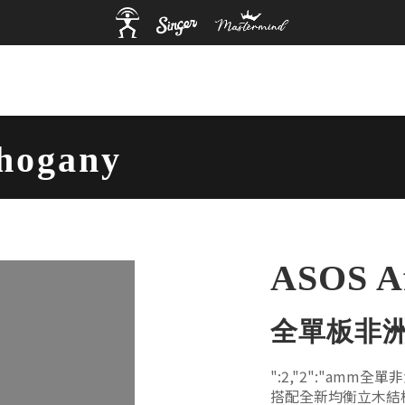
hogany
frica Mahogany
ASOS A
全單板非
":2,"2":"am
搭配全新均衡立木結