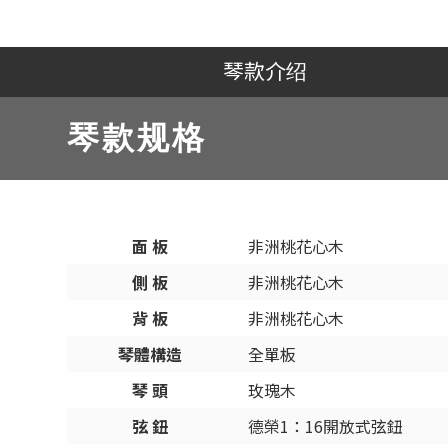
琴款介绍
琴款规格
面 板
非洲桃花心木
側 板
非洲桃花心木
背 板
非洲桃花心木
琴體構造
全單板
琴 頭
玫瑰木
弦 鈕
德榮1：16開放式弦鈕