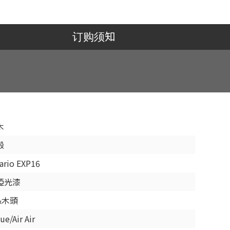
订购须知
木
殼
ario EXP16
啞光漆
&木頭
lue/Air Air