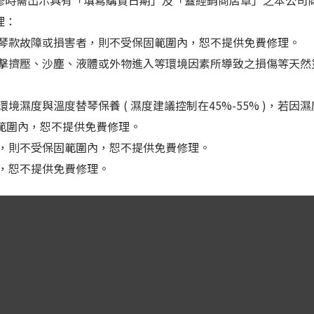
修時需出示具有「填寫購買日期」及「蓋經銷商店章」之本公司
理：
以致琴款故障或損害者，則不受保固範圍內，恕不提供免費修理。
力撞擊擠壓、沙塵、液體或外物進入等環境因素所導致之損傷等天然
境濕度與溫度替琴保養 ( 濕度建議控制在45%-55% )，若因
範圍內，恕不提供免費修理。
者，則不受保固範圍內，恕不提供免費修理。
內，恕不提供免費修理。