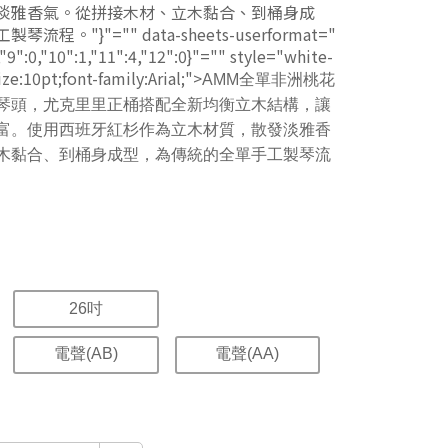
淡雅香氣。從拼接木材、立木黏合、到桶身成
。"}"="" data-sheets-userformat="
},"9":0,"10":1,"11":4,"12":0}"="" style="white-
ze:10pt;font-family:Arial;">
AMM全單非洲桃花
琴頭，尤克里里正桶搭配全新均衡立木結構，讓
富。使用西班牙紅杉作為立木材質，散發淡雅香
木黏合、到桶身成型，為傳統的全單手工製琴流
26吋
電聲(AB)
電聲(AA)