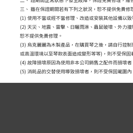
二、 證期間正常狀態下發生故障，保證免費修理，維
三、 雖在保證期間若有下列之狀況，恕不提供免費修
(1) 使用不當或經不當修理、改造或安裝其他設備
(2) 天災、地震、雷擊、日曬雨淋、蟲鼠破壞、外
恕不提供免費修理。
(3) 烏克麗麗為木製產品，在購買琴之後，請自行控制環
或高溫環境以至琴款表面造成變形等等)，則不受保固
(4) 故障損壞原因為使用非本公司銷售之配件而損壞
(5) 消耗品的交替使用導致損壞者，則不受保固範圍