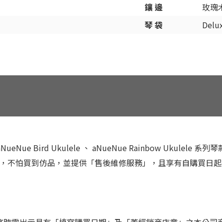
鑲 邊
玫瑰
琴 袋
Del
tar 、 aNueNue Bird Ukulele 、 aNueNue Rainbo
分，不怕買到仿品，並提供「售後維修服務」，且享有自購買日