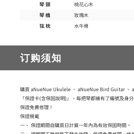
琴 頸
桃花心木
琴 橋
玫瑰木
弦 枕
水牛骨
订购须知
購買 aNueNue Ukulele 、 aNueNue Bird Gui
「保證卡(含保固說明)」，每把琴都擁有了編號及身
保證免費修理！
保證規範
一、 保證期間自購買日計算一年內為有效保固時間。