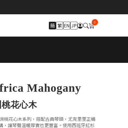
0
簡
繁
EN
JP
frica Mahogany
洲桃花心木
m全單非洲桃花心木系列，搭配古典琴頭，尤克里里正桶
構，讓琴聲溫暖厚實也更豐富。使用西班牙紅杉