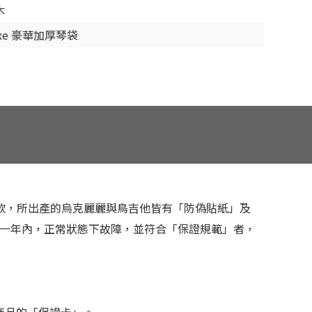
木
uxe 豪華加厚琴袋
w Ukulele 系列琴款，所出產的烏克麗麗與鳥吉他皆有「防偽貼紙」及
起一年內，正常狀態下故障，並符合「保證規範」者，