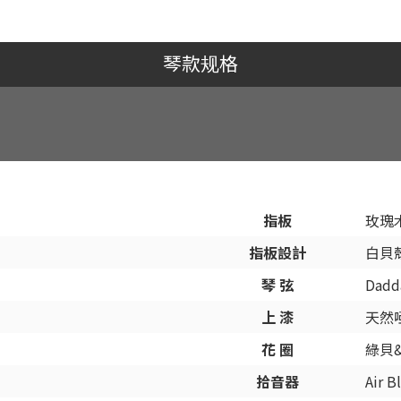
琴款规格
指板
玫瑰
指板設計
白貝
琴 弦
Dadd
上 漆
天然
花 圈
綠貝
拾音器
Air B