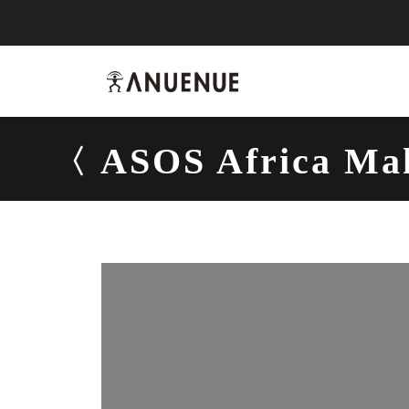
anuenue
ASOS Africa Ma
ASOS A
烏克麗麗
-