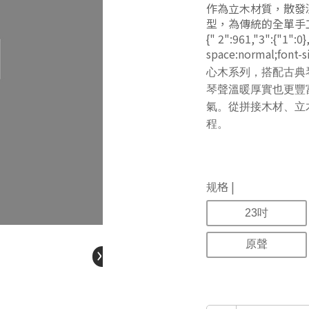
作為立木材質，散發
型，為傳統的全單手工製琴流程
{" 2":961,"3":{"1":0
space:normal;font-si
心木系列，搭配古典
琴聲溫暖厚實也更豐
氣。從拼接木材、立
程。
规格 |
23吋
›
原聲