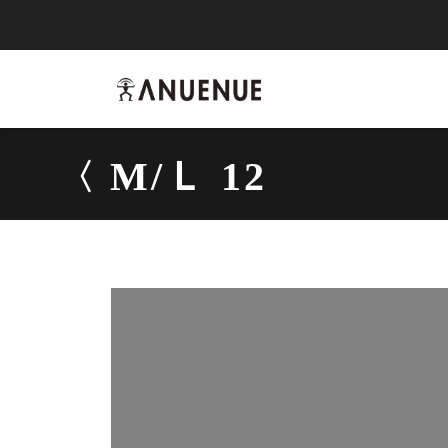
anuenue
M/Ｌ 12
M/Ｌ 12
吉他
-