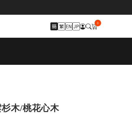
0
簡
繁
EN
JP
杉木/桃花心木