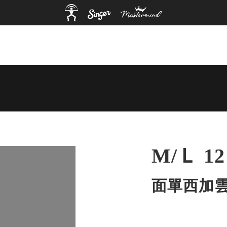
M/Ｌ 12
面單西加雲